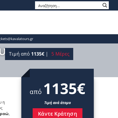
 Συνεργατών
Ημερήσιες
Προγραμματισμένες
ckets@kavalatours.gr
υ
Τιμή
από
1135€
5 Μέρες
1135€
από
υ η
Τιμή ανά άτομο
ύς
Κάντε Κράτηση
αραώ
,