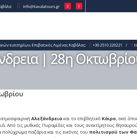
Καβάλα
info@kavalatours.gr
Κρουαζιέρες
Γαμήλια Ταξίδια
Έντυπα
ϊκών εισιτηρίων, Επιβατικός Λιμένας Καβάλας:
+30 2510 220221
/
ti
άνδρεια | 28η Οκτωβρίο
Εκτός Ευρώπης
τωβρίου
ν ατμοσφαιρική
Αλεξάνδρεια
και το επιβλητικό
Κάιρο
, εκεί όπο
ιά. Από τις μυθικές Πυραμίδες και τους ανεκτίμητους θησαυρο
τα πολύχρωμα παζάρια και τις εικόνες του
πολιτισμού των Φ