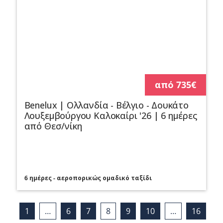
από 735€
Benelux | Ολλανδία - Βέλγιο - Δουκάτο
Λουξεμβούργου Καλοκαίρι '26 | 6 ημέρες
από Θεσ/νίκη
6 ημέρες - αεροπορικώς ομαδικό ταξίδι
1
…
6
7
8
9
10
…
16