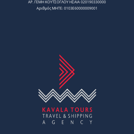
AΡ. ΓΕΜΗ ΚΟΥΤΣΟΓΛΟΥ ΗΣΑΙΑ 020190330000
Αριθμός ΜΗΤΕ: 0103Ε60000009001