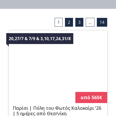
1
2
3
…
14
20,27/7 & 7/9 & 3,10,17,24,31/8
από 565€
Παρίσι | Πόλη του Φωτός Καλοκαίρι '26
| 5 ημέρες από Θεσ/νίκη